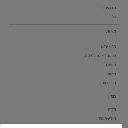
פודקאסט
בלוג
אודות
החזון שלנו
הגישה האינטגרטיבית
דרושים
הצוות
התנדבות
מגזין
גלריה
מן העיתונות
עדויות