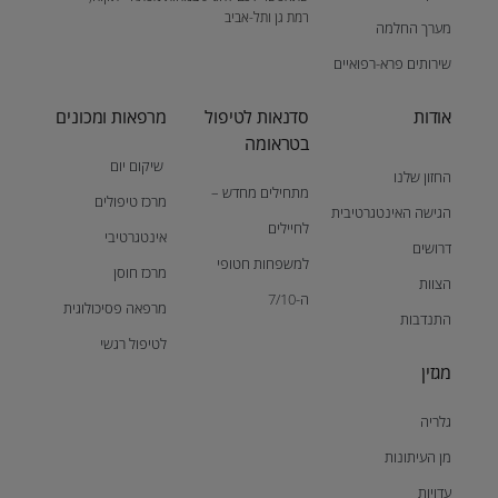
רמת גן ותל-אביב
מערך החלמה
שירותים פרא-רפואיים
אודות
סדנאות לטיפול
מרפאות ומכונים
בטראומה
שיקום יום
החזון שלנו
מתחילים מחדש –
מרכז טיפולים
הגישה האינטגרטיבית
לחיילים
אינטגרטיבי
דרושים
למשפחות חטופי
מרכז חוסן
הצוות
ה-7/10
מרפאה פסיכולוגית
התנדבות
לטיפול רגשי
מגזין
גלריה
מן העיתונות
עדויות