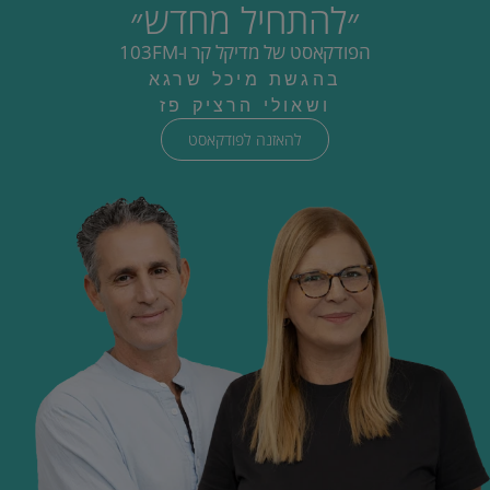
״להתחיל מחדש״
הפודקאסט של מדיקל קר ו-103FM
בהגשת מיכל שרגא
ושאולי הרציק פז
להאזנה לפודקאסט