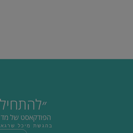
מערך ה
״להתחיל
הפודקאסט של מדיקל קר
בהגשת מיכל שרגא ו