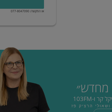
או התקשרו: 077-8047090
חלמה
 מחדש״
 ו-103FM
שאולי הרציק פז